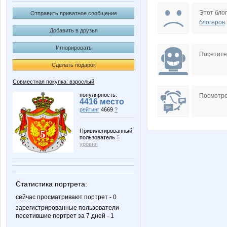
Ameliss
Anna
Этот блог
Отправить приватное сообщение
блогеров
.
Добавить в друзья
Игнорировать
Catherine1
Cve
Посетит
Сделать подарок
Совместная покупка: взрослый
IRES
Irinabzi
популярность:
Посмотре
4416 место
рейтинг
4669
?
Привилегированный
пользователь
5
Kathrin
Keramic
уровня
Статистика портрета:
Lenuik
Lenus
сейчас просматривают портрет - 0
зарегистрированные пользователи
посетившие портрет за 7 дней - 1